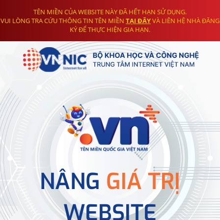
TÊN MIỀN CỦA WEBSITE NÀY ĐÃ HẾT HẠN SỬ DỤNG.
VUI LÒNG TRA CỨU THÔNG TIN TÊN MIỀN
TẠI ĐÂY
VÀ LIÊN HỆ NHÀ ĐĂNG
KÝ ĐỂ THỰC HIỆN GIA HẠN.
NÂNG
GIÁ TRỊ
WEBSITE